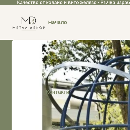
Качество от ковано и вито желязо · Ръчна изра
Начало
Каталог
Контакти
Още