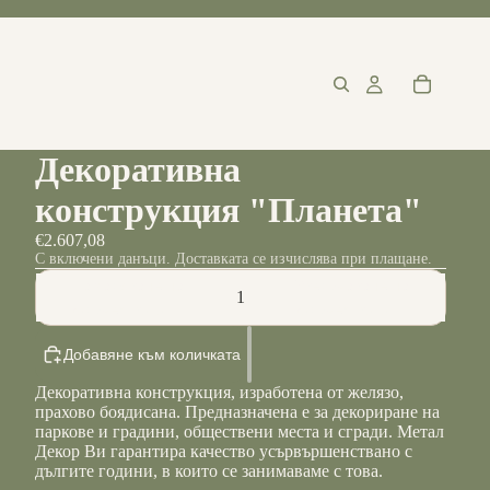
Декоративна
конструкция "Планета"
€2.607,08
С включени данъци. Доставката се изчислява при плащане.
Намаляване на
Увеличаване на
количеството
количеството
Добавяне към количката
Декоративна конструкция, изработена от желязо,
прахово боядисана. Предназначена е за декориране на
паркове и градини, обществени места и сгради. Метал
Декор Ви гарантира качество усървършенствано с
дългите години, в които се занимаваме с това.