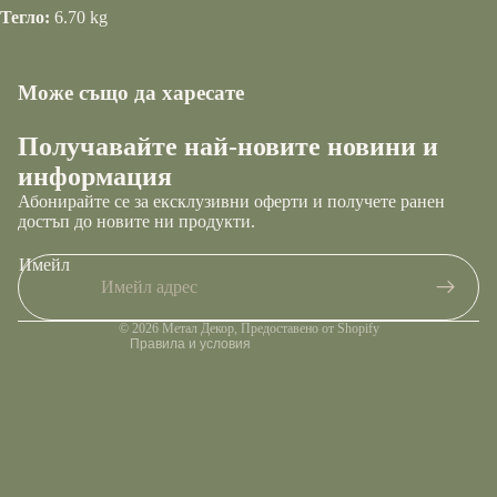
Тегло:
6.70 kg
Може също да харесате
Получавайте най-новите новини и
Правила за повелителност
информация
Условия за използване на услугата
Абонирайте се за ексклузивни оферти и получете ранен
Правила за възстановяване на суми
достъп до новите ни продукти.
Информация за контакт
Имейл
Правила за извършване на доставка
Правна информация
© 2026
Метал Декор
, Предоставено от Shopify
Правила и условия