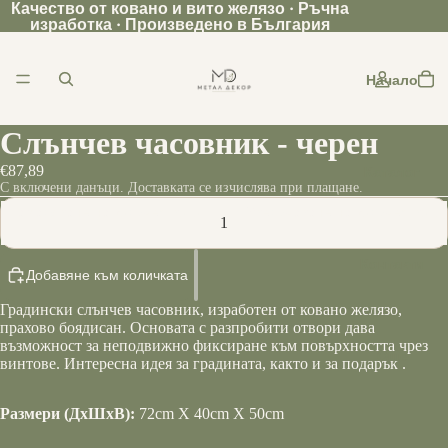
Качество от ковано и вито желязо · Ръчна
изработка · Произведено в България
Начало
Слънчев часовник - черен
€87,89
Каталог
С включени данъци. Доставката се изчислява при плащане.
Намаляване на количеството
Увеличаване на количеството
Контакти
Добавяне към количката
Градински слънчев часовник, изработен от ковано желязо,
прахово боядисан. Основата с разпробити отвори дава
възможност за неподвижно фиксиране към повърхността чрез
Още
винтове. Интересна идея за градината, както и за подарък .
Размери (ДxШxВ):
72cm X 40cm X 50cm