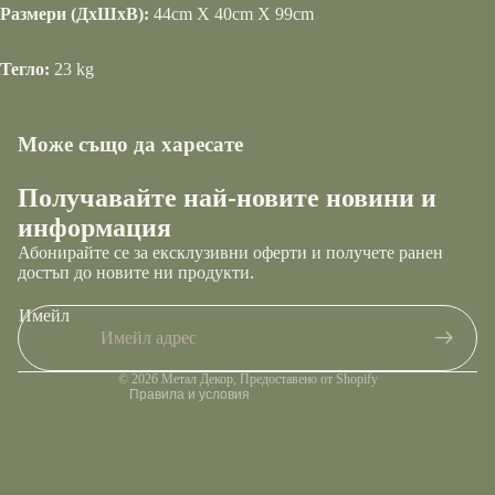
Размери (ДxШxВ):
44cm X 40cm X 99cm
Тегло:
23 kg
Може също да харесате
Получавайте най-новите новини и
Правила за повелителност
информация
Условия за използване на услугата
Абонирайте се за ексклузивни оферти и получете ранен
Правила за възстановяване на суми
достъп до новите ни продукти.
Информация за контакт
Имейл
Правила за извършване на доставка
Правна информация
© 2026
Метал Декор
, Предоставено от Shopify
Правила и условия