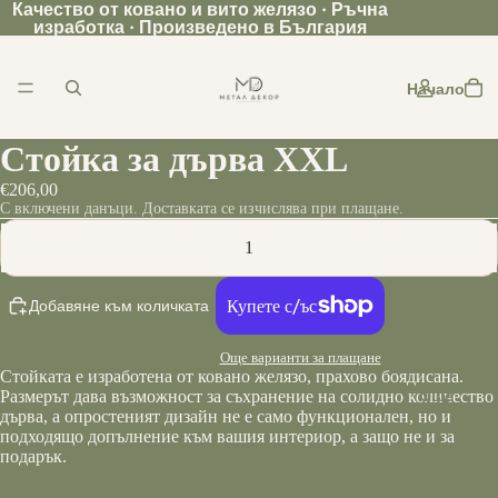
Качество от ковано и вито желязо · Ръчна
изработка · Произведено в България
Начало
Стойка за дърва XXL
€206,00
Каталог
С включени данъци. Доставката се изчислява при плащане.
Намаляване на количеството
Увеличаване на количеството
Контакти
Добавяне към количката
Още варианти за плащане
Стойката е изработена от ковано желязо, прахово боядисана.
Още
Размерът дава възможност за съхранение на солидно количество
дърва, а опростеният дизайн не е само функционален, но и
подходящо допълнение към вашия интериор, а защо не и за
подарък.